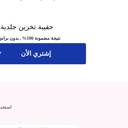
حقيبة تخزين جلدية X1
نتيجة مضمونة 100% , بدون برامج خارجية
إشتري الأن
استخدم