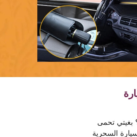
ارة
 بغيتي تحمى
يارة السحرية